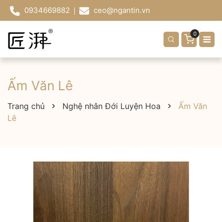
0934669882
ceo@ngantin.vn
0
Ấm Văn Lê
Trang chủ
Nghệ nhân Đới Luyện Hoa
Ấm Văn
Lê